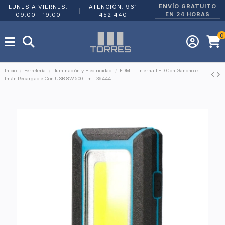
ENVÍO GRATUITO
LUNES A VIERNES:
ATENCIÓN: 961
|
|
EN 24 HORAS
09:00 - 19:00
452 440
0
Inicio
Ferretería
Iluminación y Electricidad
EDM - Linterna LED Con Gancho e
Imán Recargable Con USB 8W 500 Lm - 36444