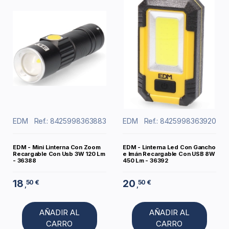
EDM
Ref.: 8425998363883
EDM
Ref.: 8425998363920
EDM - Mini Linterna Con Zoom
EDM - Linterna Led Con Gancho
Recargable Con Usb 3W 120 Lm
e Imán Recargable Con USB 8W
- 36388
450 Lm - 36392
18
20
50 €
50 €
,
,
AÑADIR AL
AÑADIR AL
CARRO
CARRO