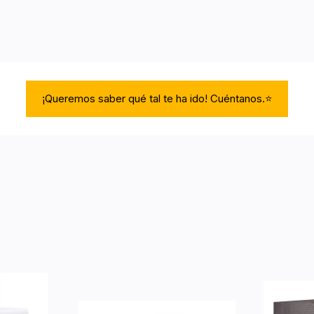
¡Queremos saber qué tal te ha ido! Cuéntanos.⭐