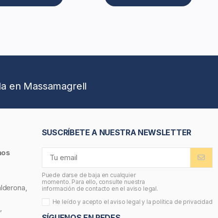
da en Massamagrell
SUSCRÍBETE A NUESTRA NEWSLETTER
nos
Puede darse de baja en cualquier
momento. Para ello, consulte nuestra
alderona,
información de contacto en el aviso legal.
He leído y acepto el
aviso legal
y la
política de privacidad
,
SÍGUENOS EN REDES