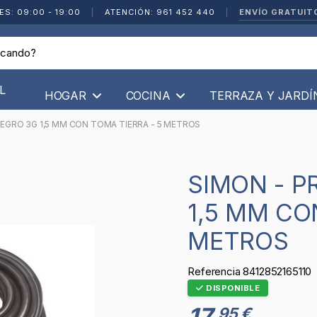
ENVÍO GRATUIT
ES: 09:00 - 19:00
|
ATENCIÓN: 961 452 440
|
L
HOGAR
COCINA
TERRAZA Y JARD
GRO 3G 1,5 MM CON TOMA TIERRA - 5 METROS
SIMON - PROLONGADOR NEGRO 3G
1,5 MM CO
METROS
Referencia
8412852165110
DISPONIBLE
17
95 €