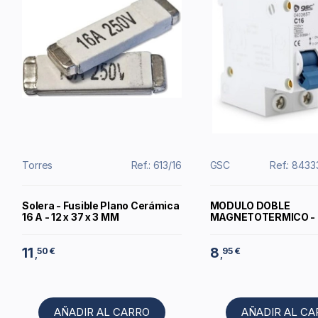
Torres
Ref.: 613/16
GSC
Ref.: 843
Solera - Fusible Plano Cerámica
MODULO DOBLE
16 A - 12 x 37 x 3 MM
MAGNETOTERMICO - 
11
8
50 €
95 €
,
,
AÑADIR AL CARRO
AÑADIR AL C