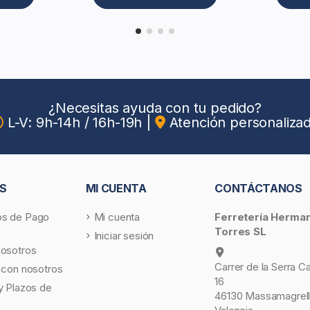
¿Necesitas ayuda con tu pedido?
L-V: 9h-14h / 16h-19h
|
Atención personaliza
S
MI CUENTA
CONTÁCTANOS
s de Pago
Mi cuenta
Ferretería Herma
Torres SL
Iniciar sesión
nosotros
Carrer de la Serra C
 con nosotros
16
y Plazos de
46130 Massamagrell
a