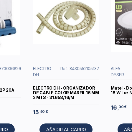
3373036826
ELECTRO
Ref.: 8430552105137
ALFA
DH
DYSER
ELECTRO DH - ORGANIZADOR
Matel - D
2P 20A
DE CABLE COLOR MARFIL 16 MM
18 W Luz 
2 MTS - 31.658/16/M
16
00 €
,
15
50 €
,
ARRO
AÑADIR AL CARRO
AÑ