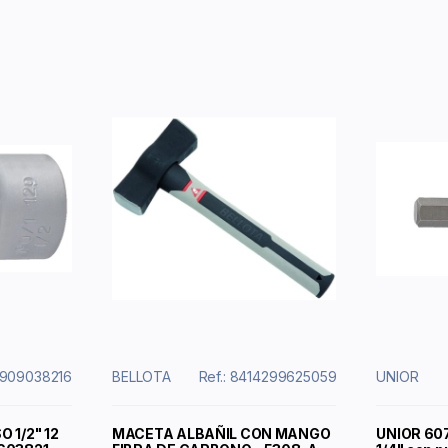
8909038216
BELLOTA
Ref.: 8414299625059
UNIOR
O 1/2" 12
MACETA ALBAÑIL CON MANGO
UNIOR 607