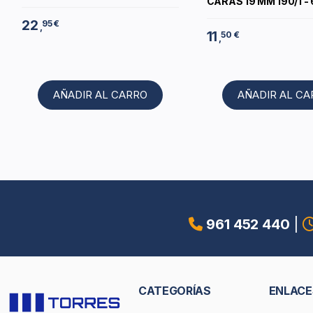
CARAS 19 MM 190/1 -
22
95 €
,
11
50 €
,
AÑADIR AL CARRO
AÑADIR AL C
961 452 440
|
CATEGORÍAS
ENLACE