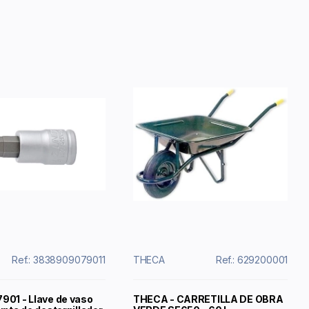
Ref.: 3838909079011
THECA
Ref.: 629200001
901 - Llave de vaso
THECA - CARRETILLA DE OBRA