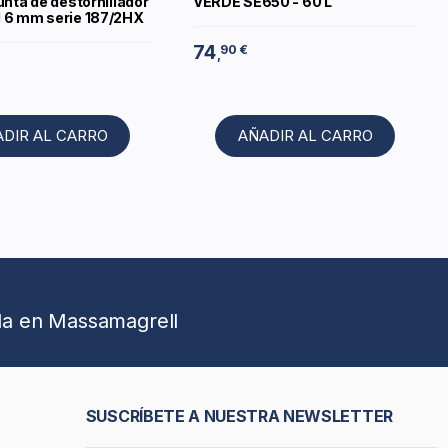
unta de destornillador
VERDE SE650 - 60 L
 6 mm serie 187/2HX
74
90 €
,
ADIR AL CARRO
AÑADIR AL CARRO
da en Massamagrell
SUSCRÍBETE A NUESTRA NEWSLETTER