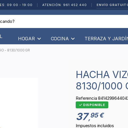
ENVÍO GRATUIT
ES: 09:00 - 19:00
|
ATENCIÓN: 961 452 440
|
L
HOGAR
COCINA
TERRAZA Y JARD
O - 8130/1000 GR
HACHA VIZCAINA CON MANGO -
8130/1000 
Referencia
841429964404
DISPONIBLE
37
95 €
,
Impuestos incluidos