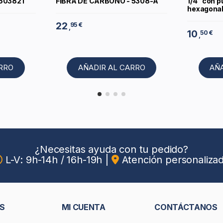
 603821
FIBRA DE CARBONO - 5308-A
1/4" con p
hexagonal
22
95 €
,
10
50 €
,
ARRO
AÑADIR AL CARRO
AÑ
¿Necesitas ayuda con tu pedido?
L-V: 9h-14h / 16h-19h
|
Atención personaliza
S
MI CUENTA
CONTÁCTANOS