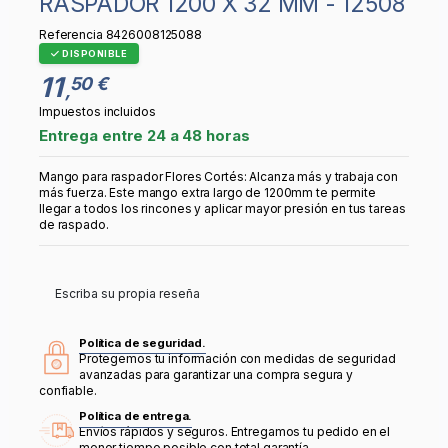
RASPADOR 1200 X 32 MM - 12508
Referencia
8426008125088
DISPONIBLE
11
50 €
,
Impuestos incluidos
Entrega entre 24 a 48 horas
Mango para raspador Flores Cortés: Alcanza más y trabaja con
más fuerza. Este mango extra largo de 1200mm te permite
llegar a todos los rincones y aplicar mayor presión en tus tareas
de raspado.
Escriba su propia reseña
Política de seguridad.
Protegemos tu información con medidas de seguridad
avanzadas para garantizar una compra segura y
confiable.
Política de entrega.
Envíos rápidos y seguros. Entregamos tu pedido en el
menor tiempo posible con total garantía.