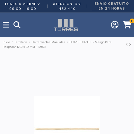
ENVÍO GRATUITO
LUNES A VIERNES:
ATENCIÓN: 961
|
|
EN 24 HORAS
09:00 - 19:00
452 440
0
Inicio
Ferretería
Herramientas Manuales
FLORES CORTES - Mango Para
Raspador 1200 x 32 MM - 12508