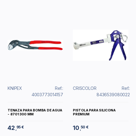
KNIPEX
Ref.:
CRISCOLOR
Ref.:
4003773014157
8436539080022
TENAZA PARA BOMBA DE AGUA
PISTOLA PARA SILICONA
- 8701 300 MM
PREMIUM
42
10
95 €
50 €
,
,