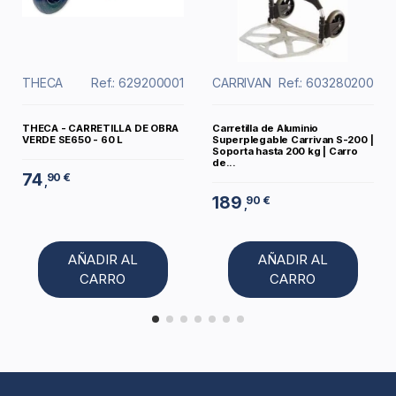
THECA
Ref.: 629200001
CARRIVAN
Ref.: 603280200
THECA - CARRETILLA DE OBRA
Carretilla de Aluminio
VERDE SE650 - 60 L
Superplegable Carrivan S-200 |
Soporta hasta 200 kg | Carro
de...
74
90 €
,
189
90 €
,
AÑADIR AL
AÑADIR AL
CARRO
CARRO