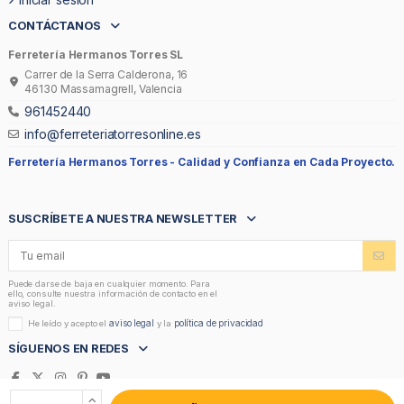
CONTÁCTANOS
Ferretería Hermanos Torres SL
Carrer de la Serra Calderona, 16
46130 Massamagrell, Valencia
961452440
info@ferreteriatorresonline.es
Ferretería Hermanos Torres -
Calidad y Confianza en Cada Proyecto.
SUSCRÍBETE A NUESTRA NEWSLETTER
Puede darse de baja en cualquier momento. Para
ello, consulte nuestra información de contacto en el
aviso legal.
aviso legal
política de privacidad
He leído y acepto el
y la
SÍGUENOS EN REDES