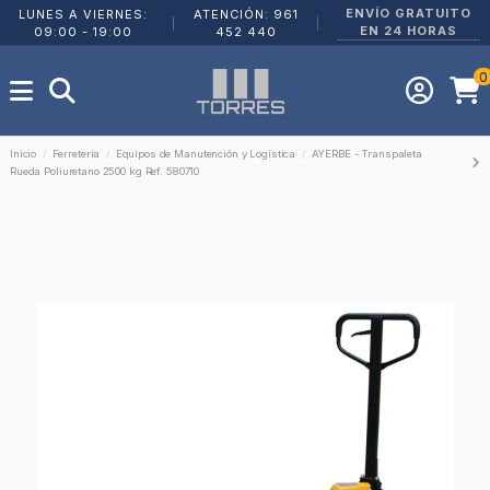
ENVÍO GRATUITO
LUNES A VIERNES:
ATENCIÓN: 961
|
|
EN 24 HORAS
09:00 - 19:00
452 440
0
Inicio
Ferretería
Equipos de Manutención y Logística
AYERBE - Transpaleta
Rueda Poliuretano 2500 kg Ref. 580710