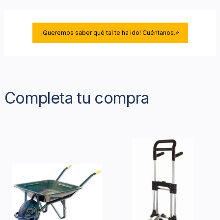
¡Queremos saber qué tal te ha ido! Cuéntanos.⭐
Completa tu compra