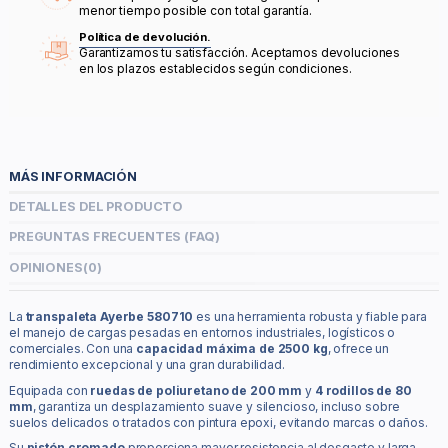
menor tiempo posible con total garantía.
Política de devolución.
Garantizamos tu satisfacción. Aceptamos devoluciones
en los plazos establecidos según condiciones.
MÁS INFORMACIÓN
DETALLES DEL PRODUCTO
PREGUNTAS FRECUENTES (FAQ)
OPINIONES
(0)
La
transpaleta Ayerbe 580710
es una herramienta robusta y fiable para
el manejo de cargas pesadas en entornos industriales, logísticos o
comerciales. Con una
capacidad máxima de 2500 kg
, ofrece un
rendimiento excepcional y una gran durabilidad.
Equipada con
ruedas de poliuretano de 200 mm
y
4 rodillos de 80
mm
, garantiza un desplazamiento suave y silencioso, incluso sobre
suelos delicados o tratados con pintura epoxi, evitando marcas o daños.
Su
pistón cromado
proporciona mayor resistencia al desgaste y larga