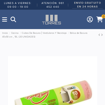
ENVÍO GRATUITO
LUNES A VIERNES:
ATENCIÓN: 961
|
|
EN 24 HORAS
09:00 - 19:00
452 440
0
Inicio
Cocina
Cubos De Basura | Verduleros Y Reciclaje
Bolsa de Basura
45x50 cm , 10L (20 UNIDADES)