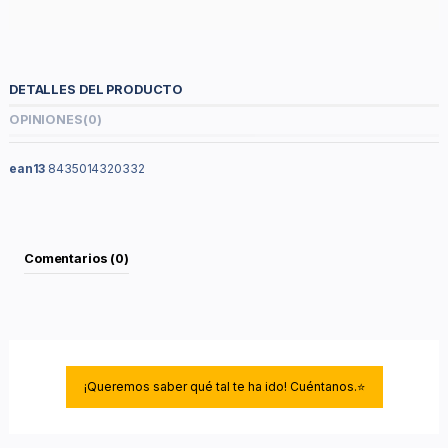
DETALLES DEL PRODUCTO
OPINIONES
(0)
ean13
8435014320332
Comentarios (0)
¡Queremos saber qué tal te ha ido! Cuéntanos.⭐