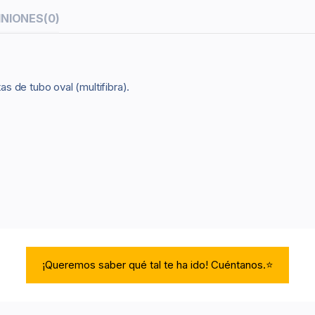
INIONES
(0)
as de tubo oval (multifibra).
¡Queremos saber qué tal te ha ido! Cuéntanos.⭐