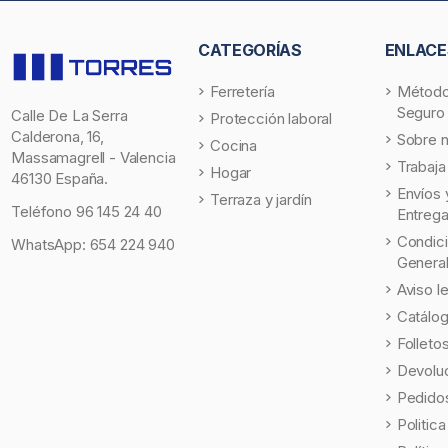
CATEGORÍAS
ENLACE
Ferretería
Método
Seguro
Calle De La Serra
Protección laboral
Calderona, 16,
Sobre 
Cocina
Massamagrell - Valencia
Trabaja
Hogar
46130 España.
Envíos 
Terraza y jardín
Teléfono
96 145 24 40
Entreg
Condic
WhatsApp:
654 224 940
Genera
Aviso l
Catálo
Folleto
Devolu
Pedidos
Politic