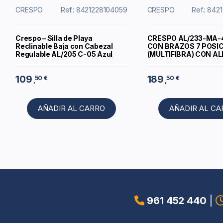
CRESPO
Ref.: 8421228104059
CRESPO
Ref.: 84
Crespo – Silla de Playa
CRESPO AL/233-MA
Reclinable Baja con Cabezal
CON BRAZOS 7 POSI
Regulable AL/205 C-05 Azul
(MULTIFIBRA) CON 
109
189
50 €
50 €
,
,
AÑADIR AL CARRO
AÑADIR AL C
961 452 440
|