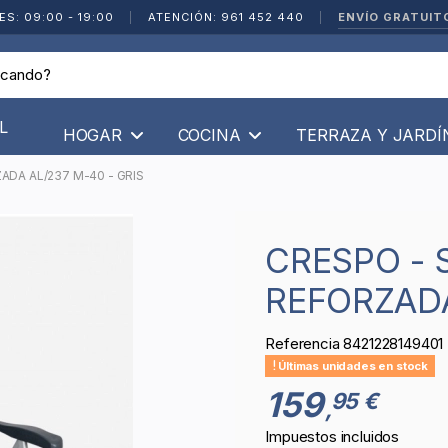
ENVÍO GRATUIT
ES: 09:00 - 19:00
|
ATENCIÓN: 961 452 440
|
L
HOGAR
COCINA
TERRAZA Y JARD
ADA AL/237 M-40 - GRIS
CRESPO - SILLA RECLINABLE
REFORZADA
Referencia
8421228149401
Últimas unidades en stock
159
95 €
,
Impuestos incluidos