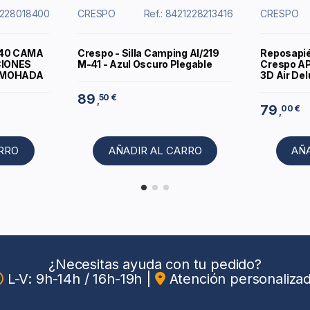
21228018400
CRESPO
Ref.: 8421228213416
CRESPO
-40 CAMA
Crespo - Silla Camping Al/219
Reposapié
CIONES
M-41 - Azul Oscuro Plegable
Crespo AP
ALMOHADA
3D Air Del
89
50 €
,
79
00 €
,
ARRO
AÑADIR AL CARRO
AÑ
¿Necesitas ayuda con tu pedido?
L-V: 9h-14h / 16h-19h
|
Atención personaliza