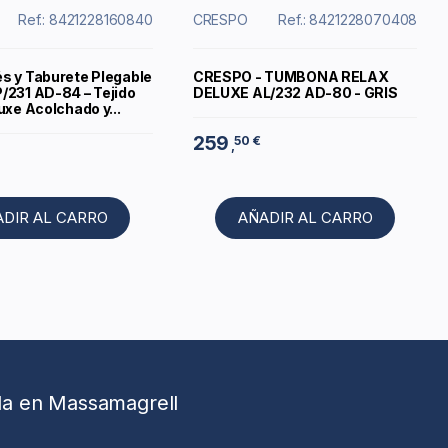
Ref.: 8421228160840
CRESPO
Ref.: 8421228070408
s y Taburete Plegable
CRESPO - TUMBONA RELAX
/231 AD-84 – Tejido
DELUXE AL/232 AD-80 - GRIS
uxe Acolchado y...
259
50 €
,
ADIR AL CARRO
AÑADIR AL CARRO
da en Massamagrell