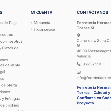
S
MI CUENTA
CONTÁCTANOS
s de Pago
Mi cuenta
Ferretería Herma
Torres SL
Iniciar sesión
nosotros
Carrer de la Serra C
 con nosotros
16
y Plazos de
46130 Massamagrell
a
Valencia
iones
961452440
les de Venta
egal
info@ferreteriatorre
gos
s de oferta
Ferretería Herma
ciones
Torres -
Calidad y
Confianza en Cad
 y Entregas
Proyecto.
a de cookies