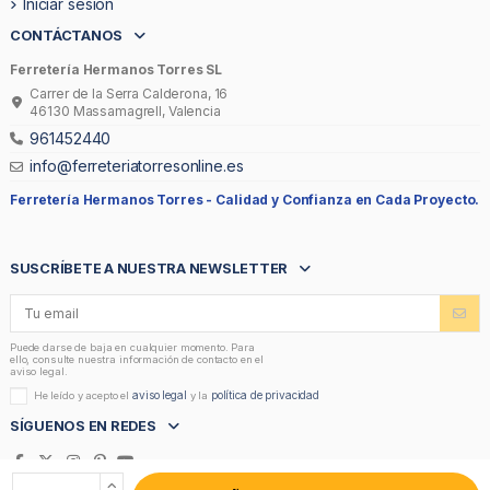
Iniciar sesión
CONTÁCTANOS
Ferretería Hermanos Torres SL
Carrer de la Serra Calderona, 16
46130 Massamagrell, Valencia
961452440
info@ferreteriatorresonline.es
Ferretería Hermanos Torres -
Calidad y Confianza en Cada Proyecto.
SUSCRÍBETE A NUESTRA NEWSLETTER
Puede darse de baja en cualquier momento. Para
ello, consulte nuestra información de contacto en el
aviso legal.
aviso legal
política de privacidad
He leído y acepto el
y la
SÍGUENOS EN REDES