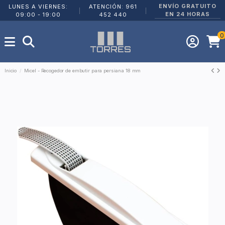
ENVÍO GRATUITO
LUNES A VIERNES:
ATENCIÓN: 961
|
|
EN 24 HORAS
09:00 - 19:00
452 440
0
Inicio
Micel - Recogedor de embutir para persiana 18 mm