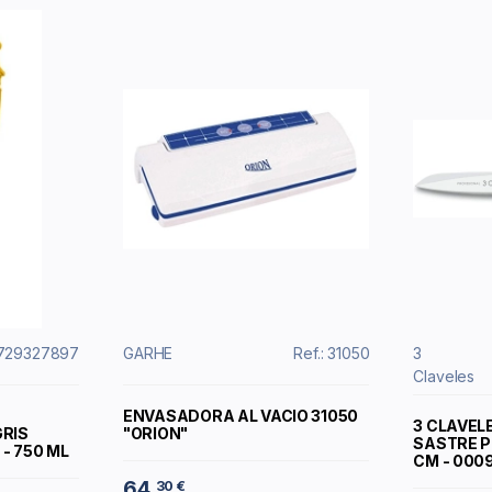
11729327897
GARHE
Ref.: 31050
3
Claveles
ENVASADORA AL VACIO 31050
3 CLAVELE
GRIS
"ORION"
SASTRE P
- 750 ML
CM - 000
64
30 €
,