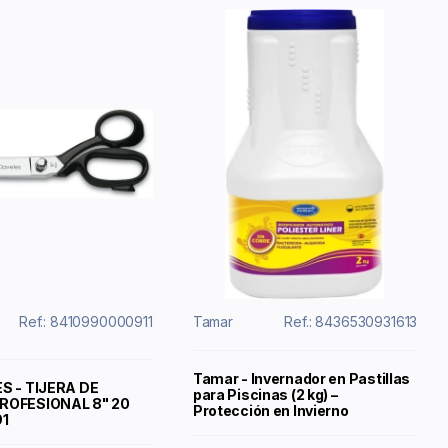
Ref.: 8410990000911
Tamar
Ref.: 8436530931613
Tamar - Invernador en Pastillas
S - TIJERA DE
para Piscinas (2 kg) –
ROFESIONAL 8" 20
Protección en Invierno
91