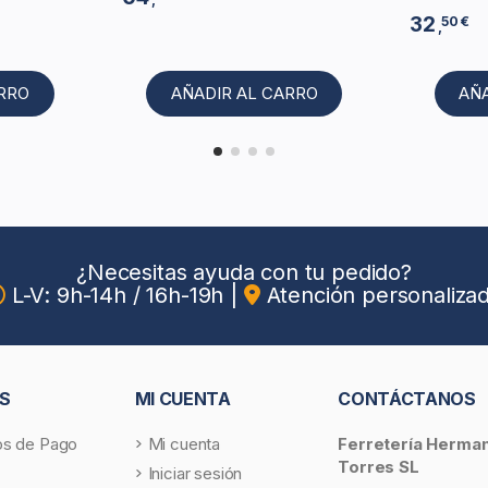
32
50 €
,
ARRO
AÑADIR AL CARRO
AÑ
¿Necesitas ayuda con tu pedido?
L-V: 9h-14h / 16h-19h
|
Atención personaliza
S
MI CUENTA
CONTÁCTANOS
s de Pago
Mi cuenta
Ferretería Herma
Torres SL
Iniciar sesión