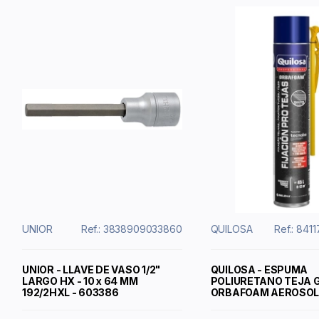
UNIOR
Ref.: 3838909033860
QUILOSA
Ref.: 84
UNIOR - LLAVE DE VASO 1/2"
QUILOSA - ESPUMA
LARGO HX - 10 x 64 MM
POLIURETANO TEJA 
192/2HXL - 603386
ORBAFOAM AEROSOL 