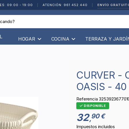
ENVÍO GRATUIT
ES: 09:00 - 19:00
|
ATENCIÓN: 961 452 440
|
L
HOGAR
COCINA
TERRAZA Y JARD
CURVER - CESTA KNIT BLANCO
OASIS - 40
Referencia
325392367701
DISPONIBLE
32
90 €
,
Impuestos incluidos