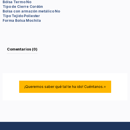
Bólsa Termo No
Tipo de Cierre Cordón
Bolsa con armazón metálico No
Tipo Tejido Poliester
Forma Bolsa Mochila
Comentarios (0)
¡Queremos saber qué tal te ha ido! Cuéntanos.⭐