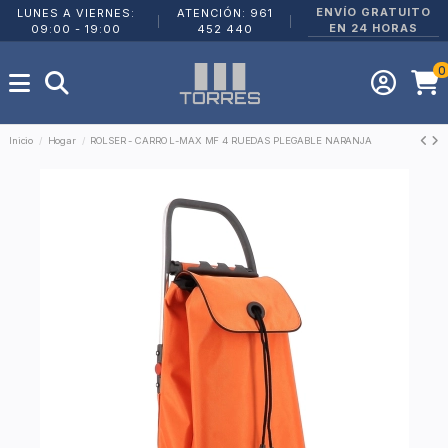
ENVÍO GRATUITO
LUNES A VIERNES:
ATENCIÓN: 961
|
|
EN 24 HORAS
09:00 - 19:00
452 440
0
Inicio
Hogar
ROLSER - CARRO L-MAX MF 4 RUEDAS PLEGABLE NARANJA