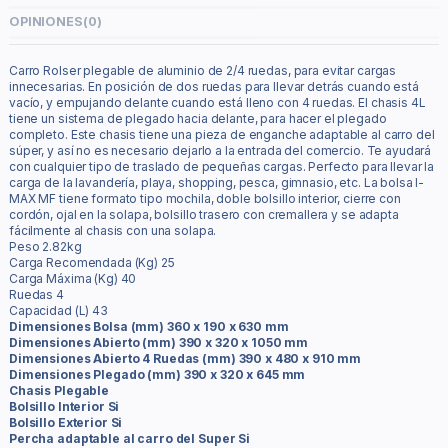
OPINIONES
(0)
Carro Rolser plegable de aluminio de 2/4 ruedas, para evitar cargas
innecesarias. En posición de dos ruedas para llevar detrás cuando está
vacío, y empujando delante cuando está lleno con 4 ruedas. El chasis 4L
tiene un sistema de plegado hacia delante, para hacer el plegado
completo. Este chasis tiene una pieza de enganche adaptable al carro del
súper, y así no es necesario dejarlo a la entrada del comercio. Te ayudará
con cualquier tipo de traslado de pequeñas cargas. Perfecto para llevar la
carga de la lavandería, playa, shopping, pesca, gimnasio, etc. La bolsa I-
MAX MF tiene formato tipo mochila, doble bolsillo interior, cierre con
cordón, ojal en la solapa, bolsillo trasero con cremallera y se adapta
fácilmente al chasis con una solapa.
Peso 2.82kg
Carga Recomendada (Kg) 25
Carga Máxima (Kg) 40
Ruedas 4
Capacidad (L) 43
Dimensiones Bolsa (mm) 360 x 190 x 630 mm
Dimensiones Abierto (mm) 390 x 320 x 1050 mm
Dimensiones Abierto 4 Ruedas (mm) 390 x 480 x 910 mm
Dimensiones Plegado (mm) 390 x 320 x 645 mm
Chasis Plegable
Bolsillo Interior Si
Bolsillo Exterior Si
Percha adaptable al carro del Super Si