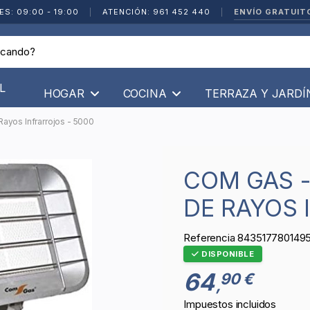
ENVÍO GRATUIT
ES: 09:00 - 19:00
|
ATENCIÓN: 961 452 440
|
L
HOGAR
COCINA
TERRAZA Y JARD
ayos Infrarrojos - 5000
COM GAS - ESTUFA DE PANTALLA
DE RAYOS 
Referencia
843517780149
DISPONIBLE
64
90 €
,
Impuestos incluidos