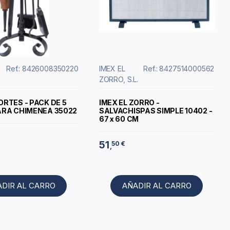
Ref.: 8426008350220
IMEX EL
Ref.: 8427514000562
ZORRO, S.L.
ORTES - PACK DE 5
IMEX EL ZORRO -
ARA CHIMENEA 35022
SALVACHISPAS SIMPLE 10402 -
67 x 60 CM
51
50 €
,
ADIR AL CARRO
AÑADIR AL CARRO