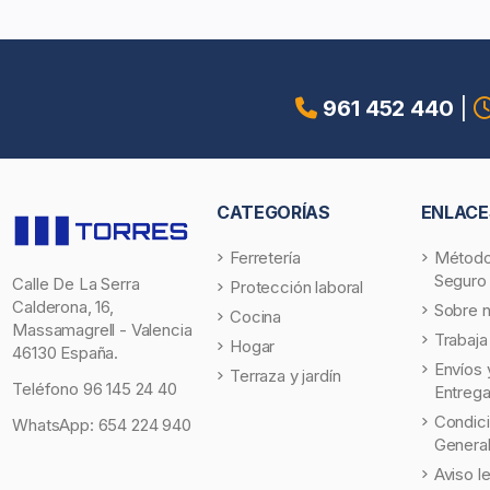
961 452 440
|
CATEGORÍAS
ENLACE
Ferretería
Método
Seguro
Calle De La Serra
Protección laboral
Calderona, 16,
Sobre 
Cocina
Massamagrell - Valencia
Trabaja
Hogar
46130 España.
Envíos 
Terraza y jardín
Teléfono
96 145 24 40
Entreg
Condic
WhatsApp:
654 224 940
Genera
Aviso l