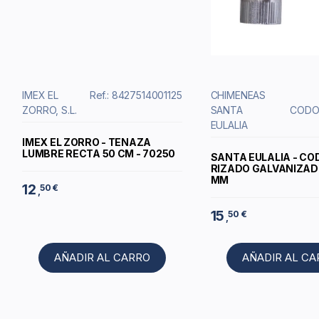
IMEX EL
Ref.: 8427514001125
CHIMENEAS
ZORRO, S.L.
SANTA
CODO
EULALIA
IMEX EL ZORRO - TENAZA
LUMBRE RECTA 50 CM - 70250
SANTA EULALIA - CO
RIZADO GALVANIZADO
MM
12
50 €
,
15
50 €
,
AÑADIR AL CARRO
AÑADIR AL C