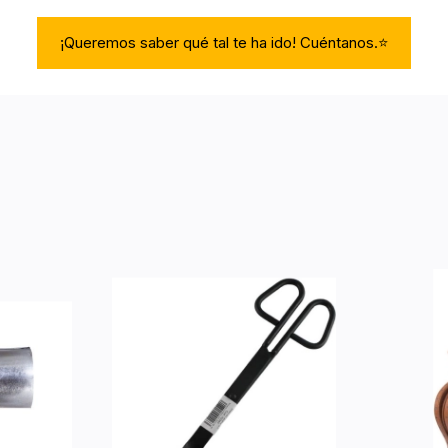
¡Queremos saber qué tal te ha ido! Cuéntanos.⭐