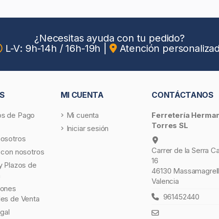
¿Necesitas ayuda con tu pedido?
L-V: 9h-14h / 16h-19h
|
Atención personaliza
S
MI CUENTA
CONTÁCTANOS
s de Pago
Mi cuenta
Ferretería Herma
Torres SL
Iniciar sesión
nosotros
Carrer de la Serra C
 con nosotros
16
y Plazos de
46130 Massamagrell
a
Valencia
iones
961452440
les de Venta
egal