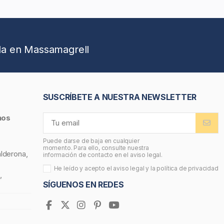
da en Massamagrell
SUSCRÍBETE A NUESTRA NEWSLETTER
nos
Puede darse de baja en cualquier
momento. Para ello, consulte nuestra
alderona,
información de contacto en el aviso legal.
He leído y acepto el
aviso legal
y la
política de privacidad
,
SÍGUENOS EN REDES