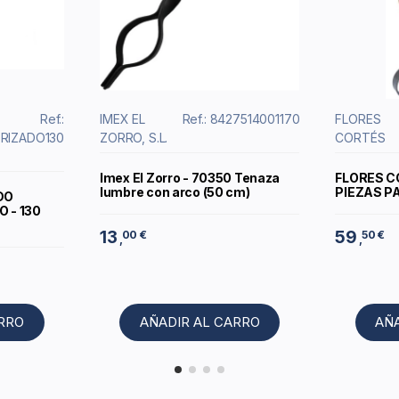
Ref.:
IMEX EL
Ref.: 8427514001170
FLORES
RIZADO130
ZORRO, S.L.
CORTÉS
Imex El Zorro - 70350 Tenaza
FLORES C
lumbre con arco (50 cm)
PIEZAS P
DO
 - 130
13
59
00 €
50 €
,
,
ARRO
AÑADIR AL CARRO
AÑ