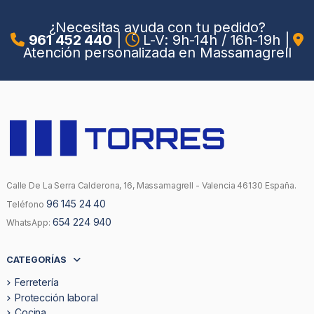
¿Necesitas ayuda con tu pedido?
961 452 440
|
L-V: 9h-14h / 16h-19h
|
Atención personalizada en Massamagrell
Calle De La Serra Calderona, 16, Massamagrell - Valencia 46130 España.
96 145 24 40
Teléfono
654 224 940
WhatsApp:
CATEGORÍAS
Ferretería
Protección laboral
Cocina