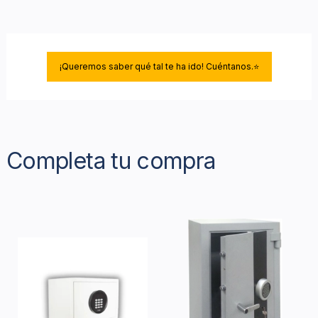
¡Queremos saber qué tal te ha ido! Cuéntanos.⭐
Completa tu compra