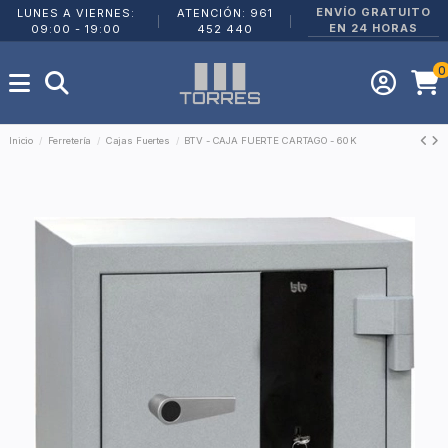
ENVÍO GRATUITO
LUNES A VIERNES:
ATENCIÓN: 961
|
|
EN 24 HORAS
09:00 - 19:00
452 440
0
Inicio
Ferretería
Cajas Fuertes
BTV - CAJA FUERTE CARTAGO - 60 K