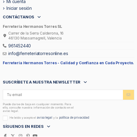
Mi cuenta
Iniciar sesión
CONTÁCTANOS
Ferretería Hermanos Torres SL
Carrer de la Serra Calderona, 16
46130 Massamagrell, Valencia
961452440
info@ferreteriatorresonline.es
Ferretería Hermanos Torres -
Calidad y Confianza en Cada Proyecto.
SUSCRÍBETE A NUESTRA NEWSLETTER
Puede darse de baja en cualquier momento. Para
ello, consulte nuestra información de contacto en el
aviso legal.
aviso legal
política de privacidad
He leído y acepto el
y la
SÍGUENOS EN REDES