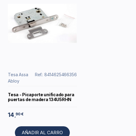
Tesa Assa
Ref.: 8414625466356
Abloy
Tesa - Picaporte unificado para
puertas de madera 134U5RHN
14
90 €
,
AÑADIR AL CARRO