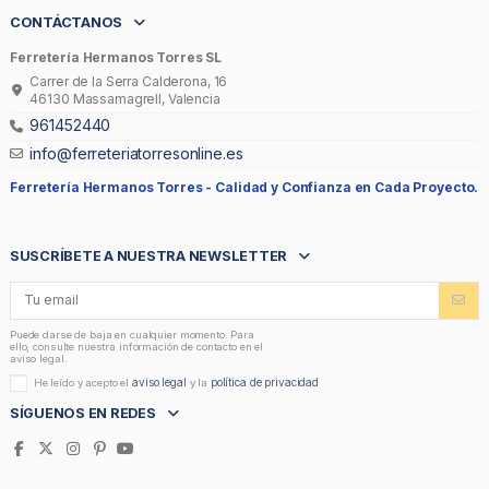
CONTÁCTANOS
Ferretería Hermanos Torres SL
Carrer de la Serra Calderona, 16
46130 Massamagrell, Valencia
961452440
info@ferreteriatorresonline.es
Ferretería Hermanos Torres -
Calidad y Confianza en Cada Proyecto.
SUSCRÍBETE A NUESTRA NEWSLETTER
Puede darse de baja en cualquier momento. Para
ello, consulte nuestra información de contacto en el
aviso legal.
aviso legal
política de privacidad
He leído y acepto el
y la
SÍGUENOS EN REDES