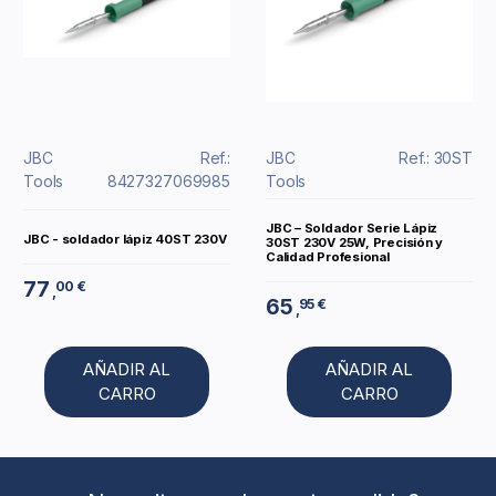
JBC
Ref.:
JBC
Ref.: 30ST
Tools
8427327069985
Tools
JBC – Soldador Serie Lápiz
JBC - soldador lápiz 40ST 230V
30ST 230V 25W, Precisión y
Calidad Profesional
77
00 €
,
65
95 €
,
AÑADIR AL
AÑADIR AL
CARRO
CARRO