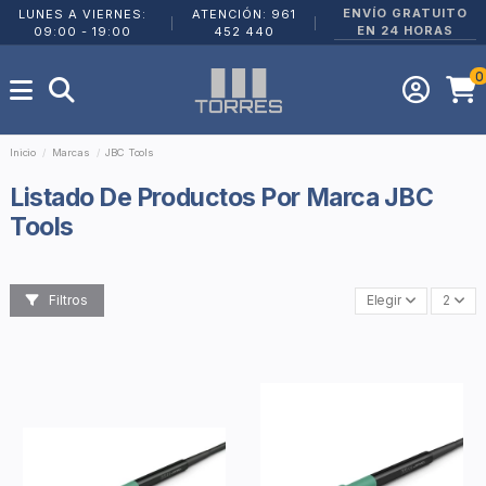
ENVÍO GRATUITO
LUNES A VIERNES:
ATENCIÓN: 961
|
|
EN 24 HORAS
09:00 - 19:00
452 440
0
Inicio
Marcas
JBC Tools
Listado De Productos Por Marca JBC
Tools
Filtros
Elegir
2