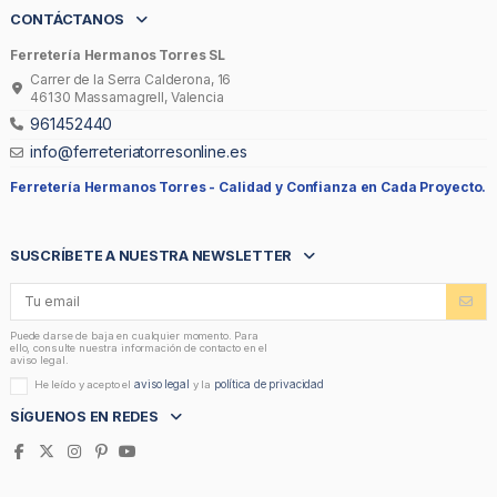
CONTÁCTANOS
Ferretería Hermanos Torres SL
Carrer de la Serra Calderona, 16
46130 Massamagrell, Valencia
961452440
info@ferreteriatorresonline.es
Ferretería Hermanos Torres -
Calidad y Confianza en Cada Proyecto.
SUSCRÍBETE A NUESTRA NEWSLETTER
Puede darse de baja en cualquier momento. Para
ello, consulte nuestra información de contacto en el
aviso legal.
aviso legal
política de privacidad
He leído y acepto el
y la
SÍGUENOS EN REDES