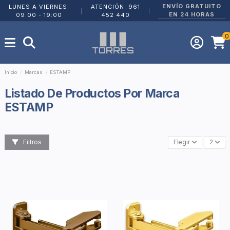
ENVÍO GRATUITO
LUNES A VIERNES:
ATENCIÓN: 961
|
|
EN 24 HORAS
09:00 - 19:00
452 440
0
Inicio
Marcas
ESTAMP
Listado De Productos Por Marca
ESTAMP
Filtros
Elegir
2