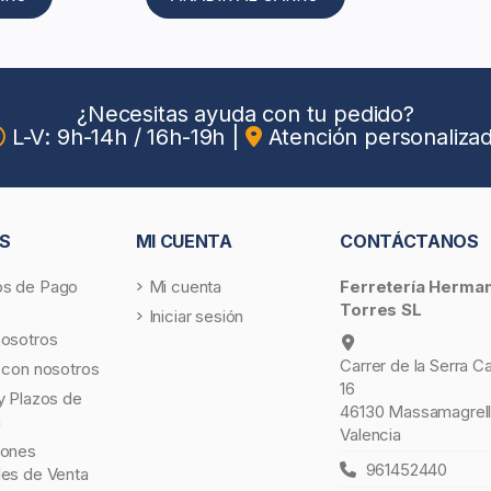
¿Necesitas ayuda con tu pedido?
L-V: 9h-14h / 16h-19h
|
Atención personaliza
S
MI CUENTA
CONTÁCTANOS
s de Pago
Mi cuenta
Ferretería Herma
Torres SL
Iniciar sesión
nosotros
Carrer de la Serra C
 con nosotros
16
y Plazos de
46130 Massamagrell
a
Valencia
iones
961452440
les de Venta