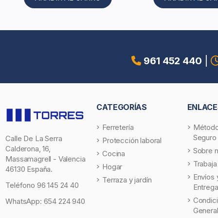
961 452 440
|
CATEGORÍAS
ENLACE
Ferretería
Método
Seguro
Calle De La Serra
Protección laboral
Calderona, 16,
Sobre 
Cocina
Massamagrell - Valencia
Trabaja
Hogar
46130 España.
Envíos 
Terraza y jardín
Teléfono
96 145 24 40
Entreg
Condic
WhatsApp:
654 224 940
Genera