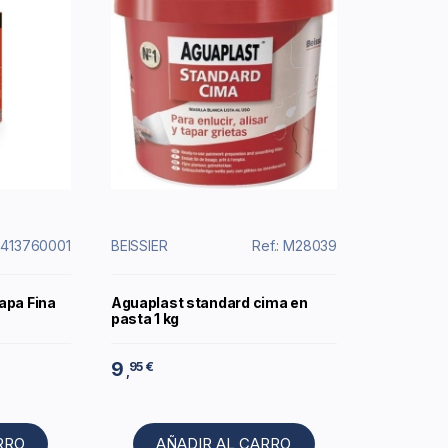
: 413760001
BEISSIER
Ref.: M28039
apa Fina
Aguaplast standard cima en
pasta 1 kg
9
95 €
,
RRO
AÑADIR AL CARRO