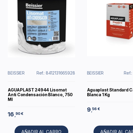
BEISSIER
Ref.: 8412131665928
BEISSIER
Ref.
AGUAPLAST 24944 Lisomat
Aguaplast Standard C
Anti Condensación Blanco, 750
Blanca 1 Kg
Ml
9
56 €
,
16
90 €
,
AÑADIR AL CARRO
AÑADIR AL CA