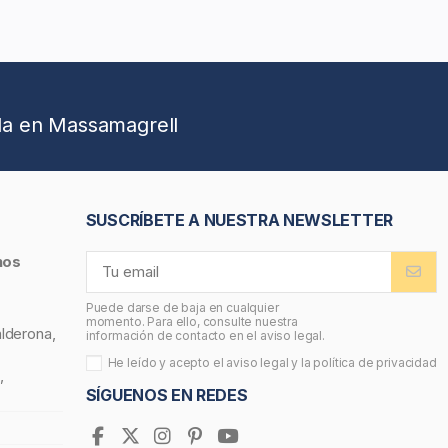
da en Massamagrell
SUSCRÍBETE A NUESTRA NEWSLETTER
nos
Puede darse de baja en cualquier
momento. Para ello, consulte nuestra
alderona,
información de contacto en el aviso legal.
He leído y acepto el
aviso legal
y la
política de privacidad
,
SÍGUENOS EN REDES