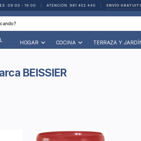
ENVÍO GRATUIT
ES: 09:00 - 19:00
|
ATENCIÓN: 961 452 440
|
L
HOGAR
COCINA
TERRAZA Y JARD
Marca BEISSIER