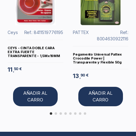
Ceys
Ref.: 8411519776195
PATTEX
Ref.:
8004630922116
CEYS - CINTA DOBLE CARA
EXTRA FUERTE
Pegamento Universal Pattex
TRANSPARENTE - 1,5Mx19MM
Crocodile Power |
Transparente y Flexible 50g
11
50 €
,
13
90 €
,
AÑADIR AL
AÑADIR AL
CARRO
CARRO