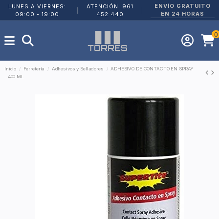
ENVÍO GRATUITO
LUNES A VIERNES:
ATENCIÓN: 961
|
|
EN 24 HORAS
09:00 - 19:00
452 440
0
Inicio
Ferretería
Adhesivos y Selladores
ADHESIVO DE CONTACTO EN SPRAY
- 400 ML