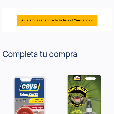
¡Queremos saber qué tal te ha ido! Cuéntanos.⭐
Completa tu compra